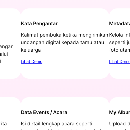
Kata Pengantar
Metadat
Kalimat pembuka ketika mengirimkan
Kelola i
undangan digital kepada tamu atau
seperti j
dangan
keluarga
foto uta
alui
.
Lihat Demo
Lihat Dem
Data Events / Acara
My Albu
ita
Isi detail lengkap acara seperti
Upload d