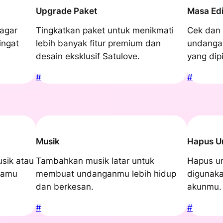
Upgrade Paket
Masa Edi
agar
Tingkatkan paket untuk menikmati
Cek dan 
ingat
lebih banyak fitur premium dan
undanga
desain eksklusif Satulove.
yang dipi
#
#
Musik
Hapus U
sik atau
Tambahkan musik latar untuk
Hapus u
 tamu
membuat undanganmu lebih hidup
digunaka
dan berkesan.
akunmu.
#
#