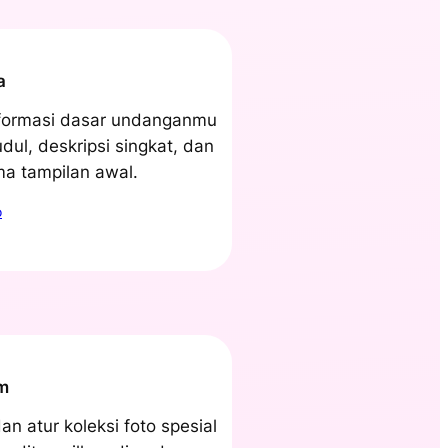
a
nformasi dasar undanganmu
udul, deskripsi singkat, dan
ma tampilan awal.
o
m
an atur koleksi foto spesial