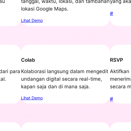
au
tanggal, waktu, lokasi, dan tambahan
yang aka
lokasi Google Maps.
#
Lihat Demo
Colab
RSVP
ari para
Kolaborasi langsung dalam mengedit
Aktifkan
al.
undangan digital secara real-time,
menerima
kapan saja dan di mana saja.
secara m
Lihat Demo
#