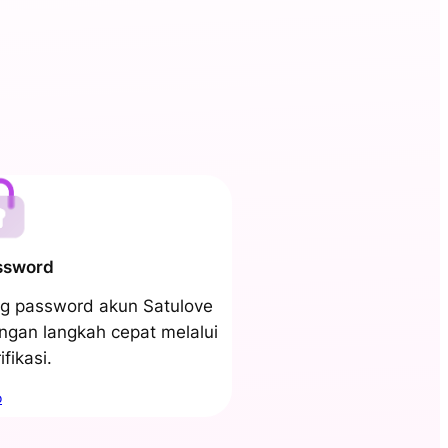
ssword
ng password akun Satulove
gan langkah cepat melalui
ifikasi.
o