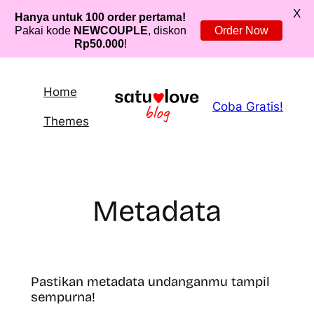
X
Hanya untuk 100 order pertama!
Pakai kode
NEWCOUPLE
, diskon
Order Now
Rp50.000
!
Lewati
ke
Home
Coba Gratis!
konten
Themes
Metadata
Pastikan metadata undanganmu tampil
sempurna!