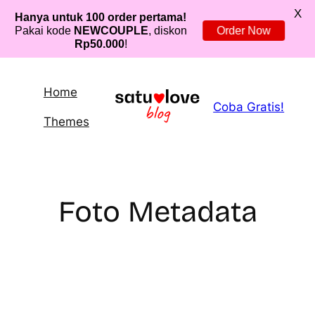
X
Hanya untuk 100 order pertama!
Pakai kode
NEWCOUPLE
, diskon
Order Now
Rp50.000
!
Lewati
ke
Home
Coba Gratis!
konten
Themes
Foto Metadata